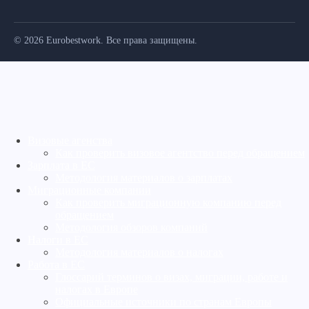
© 2026 Eurobestwork. Все права защищены.
Визовые агенства
Как проверить визовое агентство перед обращением
Зарплата в ЕС
Методология материалов о зарплатах
Миграционные компании
Как проверить миграционную компанию перед
обращением
Методология обзоров компаний
Налоги в ЕС
Методология материалов о налогах
Работа в ЕС
Глоссарий терминов о визах, миграции, работе и
налогах в Европе
Официальные источники по странам Европы